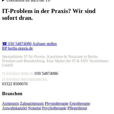
Übernehmt ihr auch die TI?
IT-Problem in der Praxis? Wir sind
sofort dran.
Akuter Ausfall oder einfach Beratung – melden Sie sich, wir
helfen schnell.
☎ 030 54874086
Anfrage stellen
BP
berlin-praxis.de
Spezialisierte IT für Praxen, Kanzleien & Notariate in Berlin,
Potsdam und Brandenburg. Eine Marke der IT & EDV Systemhaus
GmbH.
030 54874086
IT-NOTRUF BERLIN
IT-NOTRUF BRANDENBURG
03322 8509070
Branchen
Arztpraxis
Zahnarztpraxis
Physiotherapie
Ergotherapie
Anwaltskanzlei
Notariat
Psychotherapie
Pflegedienst