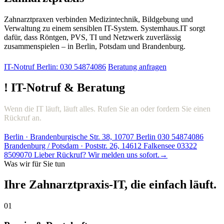
Zahnarztpraxen verbinden Medizintechnik, Bildgebung und
Verwaltung zu einem sensiblen IT-System. Systemhaus.IT sorgt
dafür, dass Röntgen, PVS, TI und Netzwerk zuverlässig
zusammenspielen – in Berlin, Potsdam und Brandenburg.
IT-Notruf Berlin: 030 54874086
Beratung anfragen
!
IT-Notruf & Beratung
Wenn die IT läuft, läuft alles. Rufen Sie an oder fordern Sie einen
Rückruf an.
Berlin · Brandenburgische Str. 38, 10707 Berlin
030 54874086
Brandenburg / Potsdam · Poststr. 26, 14612 Falkensee
03322
8509070
Lieber Rückruf? Wir melden uns sofort.
→
Was wir für Sie tun
Ihre Zahnarztpraxis-IT, die einfach läuft.
01