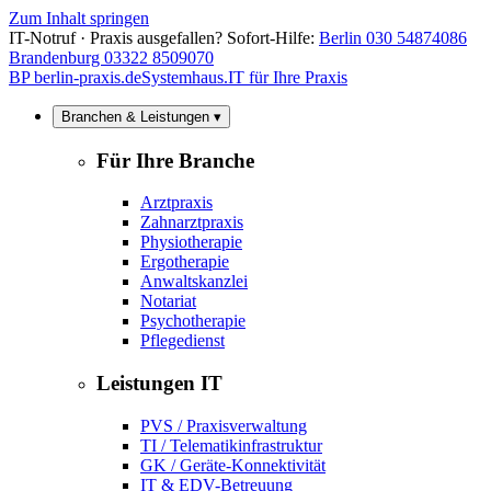
Zum Inhalt springen
IT-Notruf · Praxis ausgefallen? Sofort-Hilfe:
Berlin 030 54874086
Brandenburg 03322 8509070
BP
berlin-praxis.de
Systemhaus.IT für Ihre Praxis
Branchen & Leistungen ▾
Für Ihre Branche
Arztpraxis
Zahnarztpraxis
Physiotherapie
Ergotherapie
Anwaltskanzlei
Notariat
Psychotherapie
Pflegedienst
Leistungen IT
PVS / Praxisverwaltung
TI / Telematikinfrastruktur
GK / Geräte-Konnektivität
IT & EDV-Betreuung