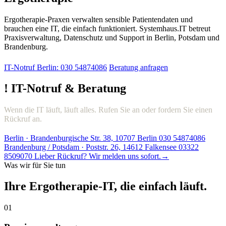
Ergotherapie-Praxen verwalten sensible Patientendaten und
brauchen eine IT, die einfach funktioniert. Systemhaus.IT betreut
Praxisverwaltung, Datenschutz und Support in Berlin, Potsdam und
Brandenburg.
IT-Notruf Berlin: 030 54874086
Beratung anfragen
!
IT-Notruf & Beratung
Wenn die IT läuft, läuft alles. Rufen Sie an oder fordern Sie einen
Rückruf an.
Berlin · Brandenburgische Str. 38, 10707 Berlin
030 54874086
Brandenburg / Potsdam · Poststr. 26, 14612 Falkensee
03322
8509070
Lieber Rückruf? Wir melden uns sofort.
→
Was wir für Sie tun
Ihre Ergotherapie-IT, die einfach läuft.
01