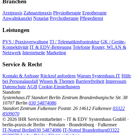
Branchen
Arztpraxis
Zahnarztpraxis
Physiotherapie
Ergotherapie
Anwaltskanzlei
Notariat
Psychotherapie
Pflegedienst
Leistungen
PVS / Praxisverwaltung
TI / Telematikinfrastruktur
GK / Geräte-
Konnektivität
IT & EDV-Betreuung
Telefonie
Router, WLAN &
Netzwerk
Internetseite
Marketing
Service & Recht
Kontakt & Anfrage
Rückruf anfordern
Warum Systemhaus.IT
Hilfe
bei Personalausfall
Wissen & Themen
Barrierefreiheit
Impressum
Datenschutz
AGB
Cookie-Einstellungen
Standorte
Systemhaus.IT Standort Berlin Zentrum
Brandenburgische Str. 38
10707 Berlin
030 54874086
Standort Zentrum Falkensee
Poststr. 26
14612 Falkensee
03322
8509070
©
2026
IHR Servicemitarbeiter – IT & EDV Systemhaus GmbH ·
berlin-praxis.de
Berlin · Potsdam · Brandenburg · Falkensee
IT-Notruf Berlin
030 54874086
IT-Notruf Brandenburg
03322