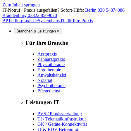
Zum Inhalt springen
IT-Notruf · Praxis ausgefallen? Sofort-Hilfe:
Berlin 030 54874086
Brandenburg 03322 8509070
BP
berlin-praxis.de
Systemhaus.IT für Ihre Praxis
Branchen & Leistungen ▾
Für Ihre Branche
Arztpraxis
Zahnarztpraxis
Physiotherapie
Ergotherapie
Anwaltskanzlei
Notariat
Psychotherapie
Pflegedienst
Leistungen IT
PVS / Praxisverwaltung
TI / Telematikinfrastruktur
GK / Geräte-Konnektivität
IT & EDV-Betreuung