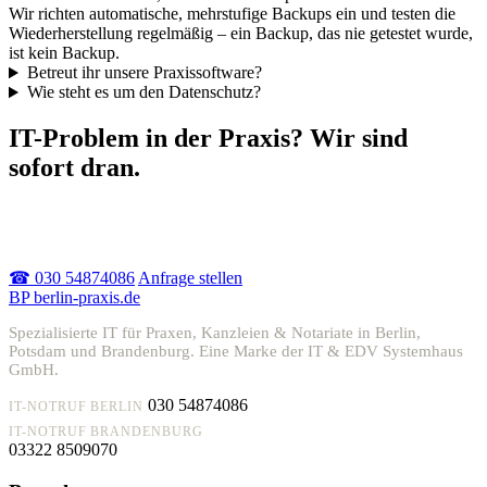
Wir richten automatische, mehrstufige Backups ein und testen die
Wiederherstellung regelmäßig – ein Backup, das nie getestet wurde,
ist kein Backup.
Betreut ihr unsere Praxissoftware?
Wie steht es um den Datenschutz?
IT-Problem in der Praxis? Wir sind
sofort dran.
Akuter Ausfall oder einfach Beratung – melden Sie sich, wir
helfen schnell.
☎ 030 54874086
Anfrage stellen
BP
berlin-praxis.de
Spezialisierte IT für Praxen, Kanzleien & Notariate in Berlin,
Potsdam und Brandenburg. Eine Marke der IT & EDV Systemhaus
GmbH.
030 54874086
IT-NOTRUF BERLIN
IT-NOTRUF BRANDENBURG
03322 8509070